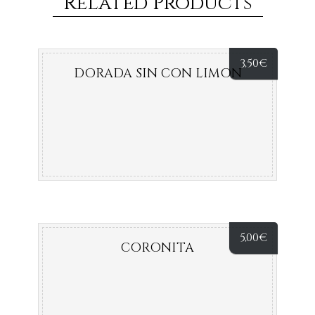
Related Products
3,50
€
DORADA SIN CON LIMON
5,00
€
CORONITA