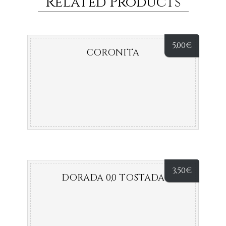
Related Products
5,00
€
CORONITA
3,50
€
DORADA 0,0 TOSTADA