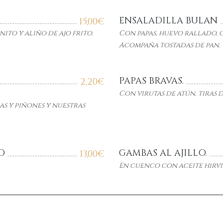
ENSALADILLA BULAN
15,00
€
nito y aliño de ajo frito.
Con papas, huevo rallado, g
Acompaña tostadas de pan.
PAPAS BRAVAS.
2,20
€
Con virutas de atún, tiras 
as y piñones y nuestras
O
GAMBAS AL AJILLO.
13,00
€
En cuenco con aceite hirvi
CALAMAR A LA ANDA
17,00
€