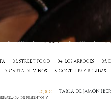
RTA
03. STREET FOOD
04. LOS ARROCES
05.
7. CARTA DE VINOS
8. COCTELES Y BEBIDAS
TABLA DE JAMÓN IBE
20,00
€
mermelada de pimientos y