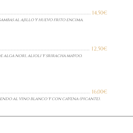
14,50
€
ambas al ajillo y huevo frito encima.
12,50
€
de alga nori, alioli y sriracha mayoo.
16,00
€
endo al vino blanco y con cayena (picante).
LUZA
19,00
€