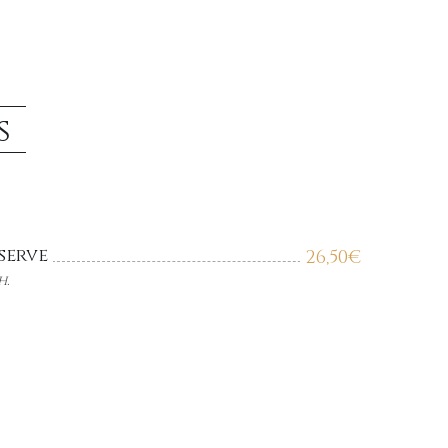
s
serve
26,50
€
h.