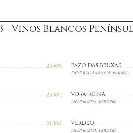
.3 - Vinos Blancos Penínsu
PAZO DAS BRUXAS
25,50
€
D.O.P. Rías Baixas. Albariño.
VEGA-REINA
25,50
€
D.O.P. Rueda. Verdejo.
VERDEO
21,50
€
D.O.P. Rueda. Verdejo.