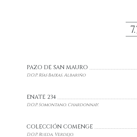
7
PAZO DE SAN MAURO
D.O.P. Rías Baixas. Albariño
ENATE 234
D.O.P. Somontano. Chardonnay.
COLECCIÓN COMENGE
D.O.P. Rueda. Verdejo.