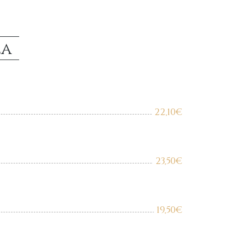
la
22,10
€
23,50
€
19,50
€