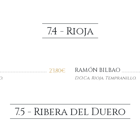
7.4 - Rioja
RAMÓN BILBAO
23,80
€
o.
D.O.Ca
. Rioja. Tempranillo.
7.5 - Ribera del Duero