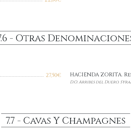
7.6 - Otras Denominacione
HACIENDA ZORITA. Re
27,50
€
D.O. Arribes del Duero. Syra
7.7 - Cavas Y Champagnes