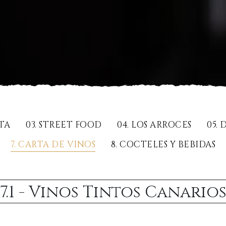
RTA
03. STREET FOOD
04. LOS ARROCES
05.
7. CARTA DE VINOS
8. COCTELES Y BEBIDAS
7.1 - Vinos Tintos Canario