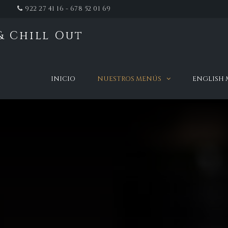
922 27 41 16 - 678 52 01 69
& Chill Out
t
INICIO
NUESTROS MENÚS
ENGLISH