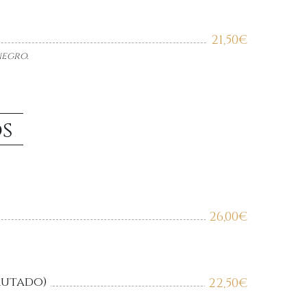
21,50
€
egro.
os
26,00
€
utado)
22,50
€