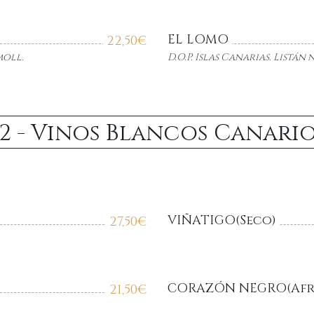
EL LOMO
22,50
€
moll
.
D.O.P. Islas Canarias.
Listán
n
.2 - Vinos Blancos Canari
VIÑATIGO(Seco)
27,50
€
CORAZÓN NEGRO(Afr
21,50
€