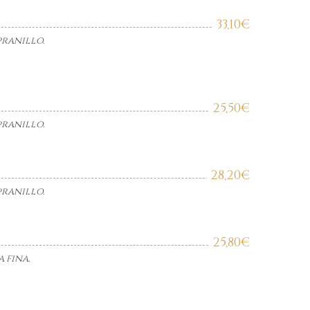
33,10
€
pranillo.
25,50
€
pranillo.
28,20
€
pranillo.
25,80
€
a fina.