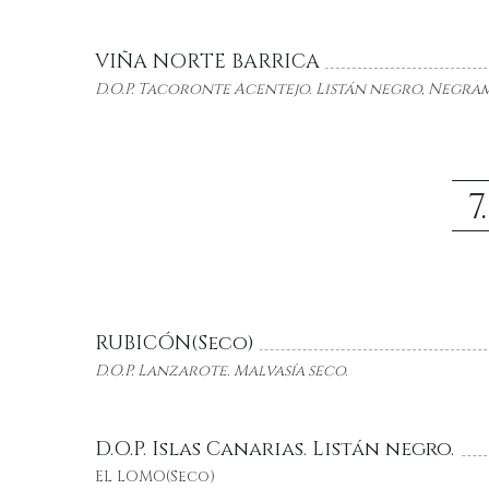
VIÑA NORTE BARRICA
D.O.P. Tacoronte Acentejo.
Listán
negro,
Negra
7
RUBICÓN(Seco)
D.O.P. Lanzarote.
Malvasía seco
.
D.O.P. Islas Canarias. Listán negro.
EL LOMO(Seco)