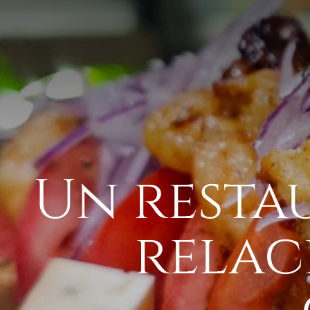
Un resta
relac