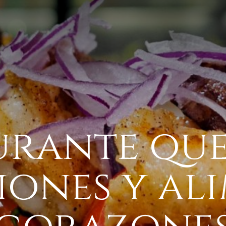
urante qu
iones y al