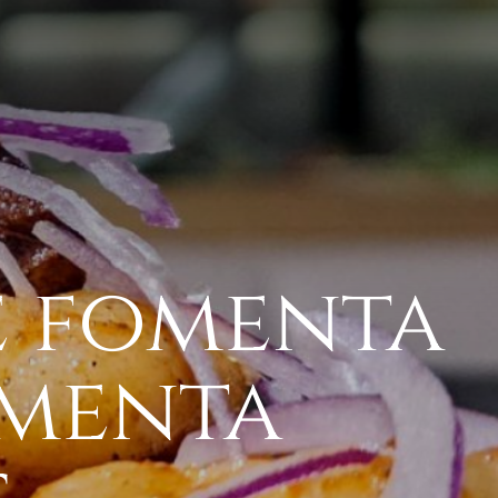
e fomenta
imenta