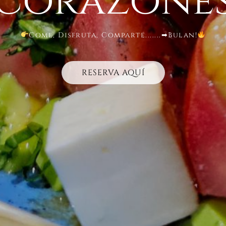
corazone
Come, Disfruta, Comparte.......➡Bulan!
RESERVA AQUÍ