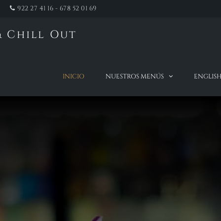
922 27 41 16 - 678 52 01 69
 Chill Out
INICIO
NUESTROS MENÚS
ENGLIS