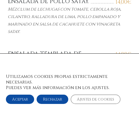
ENSALADA DE POLLO SATAY.
14,00
€
Mézclum de lechugas con tomate, cebolla roja,
cilantro, ralladura de lima,
pollo empanado y
marinado en salsa de cacahuete con vinagreta
satay.
ENSALADA TEMPLADA DE
14,00
€
LANGOSTINOS EN TEMPURA.
Mézclum de lechugas con virutas de sésamo,
Utilizamos cookies propias estrictamente
aguacate y salsa dinamita.
necesarias.
Puedes ver más información en los ajustes.
Aceptar
Rechazar
Ajustes de cookies
© 2022 Bulan Restaurante & Chill Out
Aviso Legal y Condiciones de Uso
|
Política de Privacidad
|
Política de Cookies