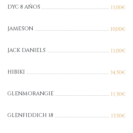
DYC 8 AÑOS
11,00
€
JAMESON
10,00
€
JACK DANIELS
11,00
€
HIBIKI
34,50
€
GLENMORANGIE
11,50
€
GLENFIDDICH 18
13,50
€