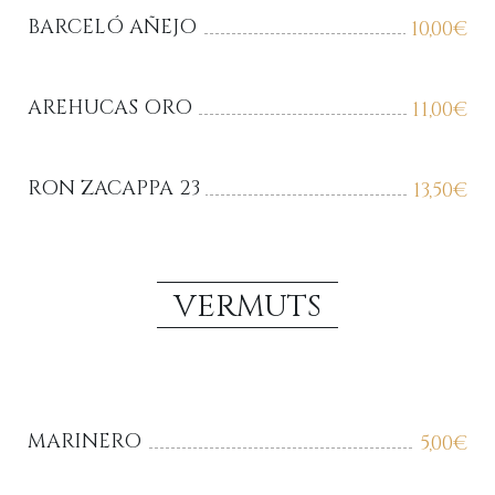
BARCELÓ AÑEJO
10,00
€
AREHUCAS ORO
11,00
€
RON ZACAPPA 23
13,50
€
VERMUTS
MARINERO
5,00
€