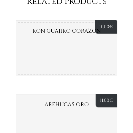
Related Products
10,00
€
RON GUAJIRO CORAZON
11,00
€
AREHUCAS ORO