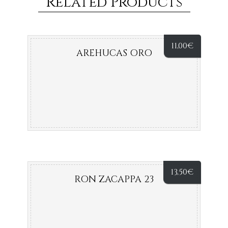
Related Products
11,00
€
AREHUCAS ORO
13,50
€
RON ZACAPPA 23