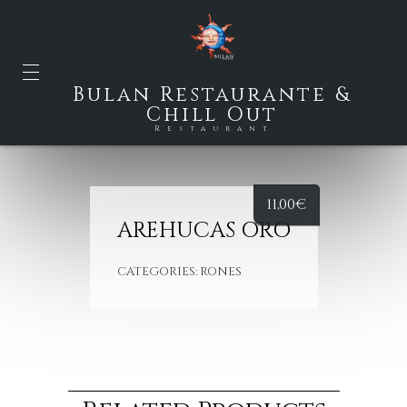
Bulan Restaurante &
Chill Out
Restaurant
11,00
€
AREHUCAS ORO
CATEGORIES:
RONES