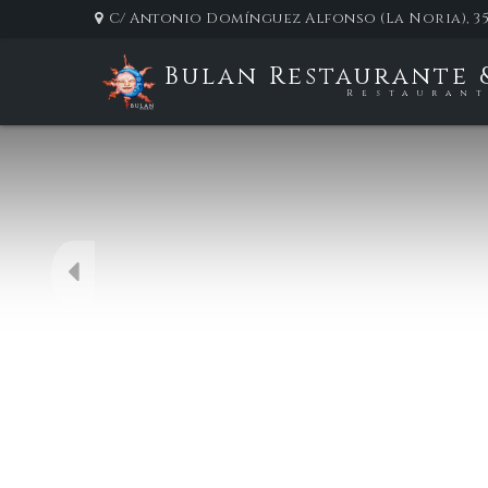
C/ Antonio Domínguez Alfonso (La Noria), 35
Bulan Restaurante 
Restauran