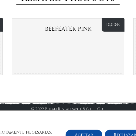
10,00
€
BEEFEATER PINK
© 2022 Bulan Restaurante & Chill Out
 Legal y Condiciones de Uso
|
Política de Privacidad
|
Política de C
rictamente necesarias.
Aceptar
Rechaza