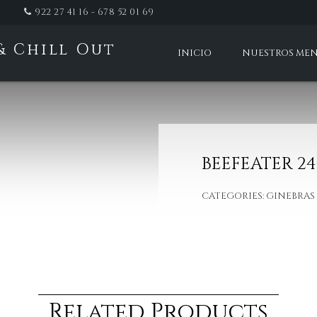
922 27 41 16 - 678 52 01 69
& Chill Out
INICIO
NUESTROS ME
t
BEEFEATER 24
CATEGORIES:
GINEBRAS
Related Products