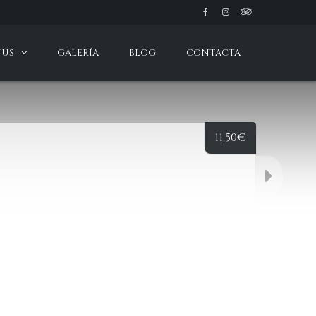
NÚS
GALERÍA
BLOG
CONTACTA
11,50
€