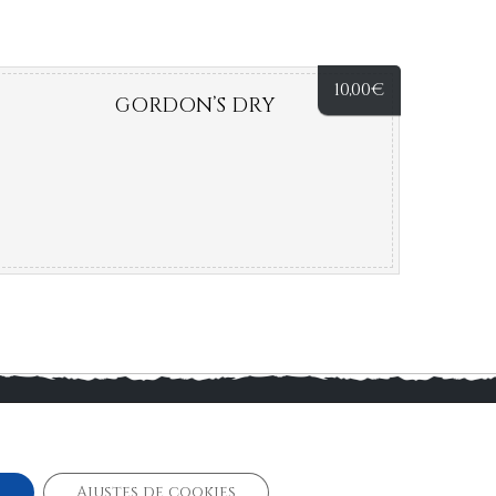
10,00
€
GORDON’S DRY
ookies
r
Ajustes de cookies