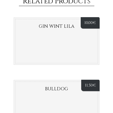
Related Products
10,00
€
GIN WINT LILA
11,50
€
BULLDOG