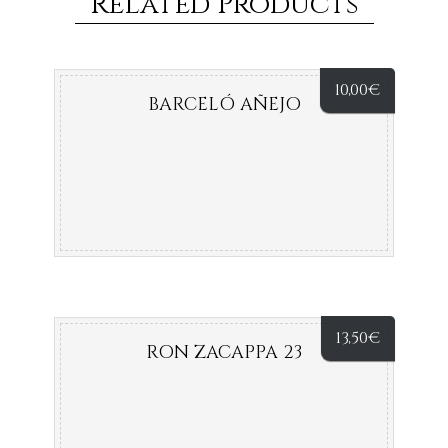
Related Products
10,00
€
BARCELÓ AÑEJO
13,50
€
RON ZACAPPA 23