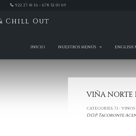
922 27 41 16 - 678 52 01 69
& Chill Out
t
INICIO
NUESTROS MENÚS
ENGLISH
VIÑA NORTE 
CATEGORIES:
7.1 - VIN
D.O.P. Tacoronte Acen