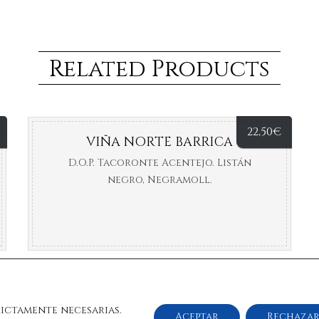
Related Products
22,50
€
VIÑA NORTE BARRICA
D.O.P. Tacoronte Acentejo. Listán
negro, Negramoll.
rictamente necesarias.
Aceptar
Rechaza