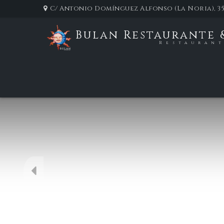
C/ Antonio Domínguez Alfonso (La Noria), 35
Bulan Restaurante 
Restauran