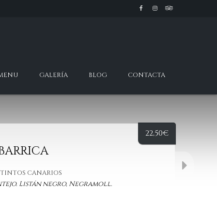
 MENU
GALERÍA
BLOG
CONTACTA
22,50
€
BARRICA
OS TINTOS CANARIOS
tejo.
Listán
negro,
Negramoll
.