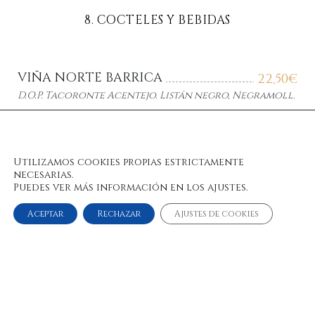
8. COCTELES Y BEBIDAS
VIÑA NORTE BARRICA
22,50
€
D.O.P. Tacoronte Acentejo.
Listán
negro,
Negramoll
.
EL LOMO
21,50
€
Utilizamos cookies propias estrictamente
D.O.P. Islas Canarias.
Listán
negro.
necesarias.
Puedes ver más información en los ajustes.
Aceptar
Rechazar
Ajustes de cookies