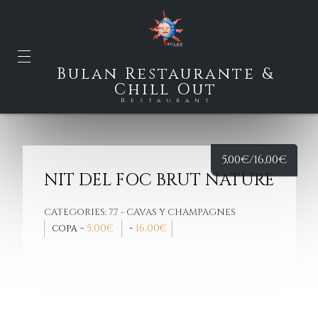
Bulan Restaurante &
Chill Out
Restaurant
5,00
€
/16,00
€
NIT DEL FOC BRUT NATURE
CATEGORIES:
7.7 - CAVAS Y CHAMPAGNES
-
5,00
€
-
16,00
€
COPA