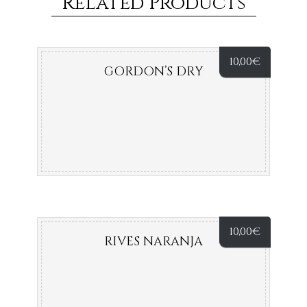
Related Products
10,00
€
GORDON’S DRY
10,00
€
RIVES NARANJA