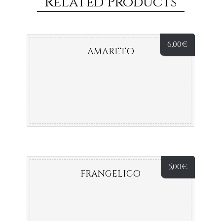
Related Products
6,00
€
AMARETO
5,00
€
FRANGELICO