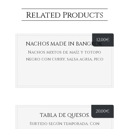
Related Products
12,00
€
NACHOS MADE IN BANGKOK.
Nachos mixtos de maíz y totopo
negro con curry, salsa agria, pico
de gallo y ralladura de lima.
20,00
€
TABLA DE QUESOS.
Surtido según temporada. Con