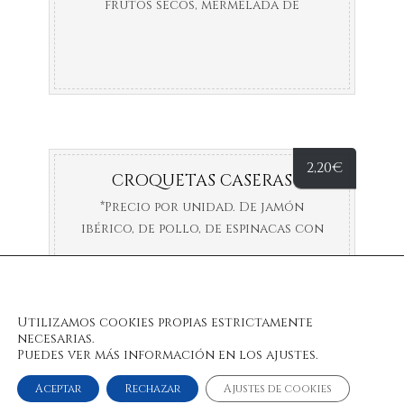
frutos secos, mermelada de
pimientos y tostadas.
2,20
€
CROQUETAS CASERAS
*Precio por unidad. De jamón
ibérico, de pollo, de espinacas con
pasas y piñones y nuestras
croquetas del día.
Utilizamos cookies propias estrictamente
necesarias.
Puedes ver más información en los ajustes.
Aceptar
Rechazar
Ajustes de cookies