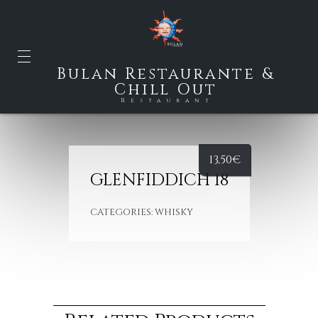
Bulan Restaurante &
Chill Out
Restaurant
13,50
€
GLENFIDDICH 18
CATEGORIES:
WHISKY