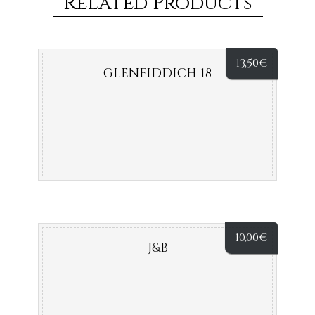
Related Products
13,50
€
GLENFIDDICH 18
10,00
€
J&B