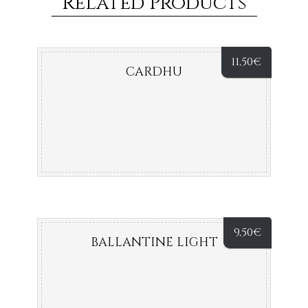
Related Products
11,50
€
CARDHU
9,50
€
BALLANTINE LIGHT