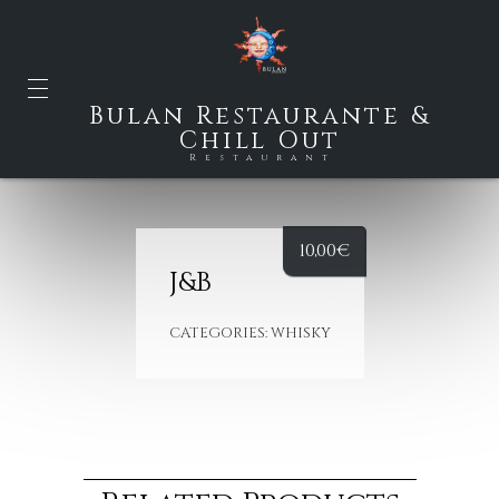
Bulan Restaurante &
Chill Out
Restaurant
10,00
€
J&B
CATEGORIES:
WHISKY