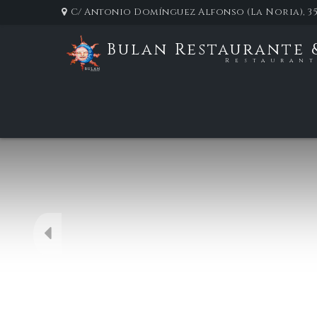
C/ Antonio Domínguez Alfonso (La Noria), 35
Bulan Restaurante 
Restauran