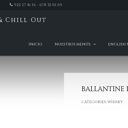
922 27 41 16 - 678 52 01 69
& Chill Out
t
INICIO
NUESTROS MENÚS
ENGLISH
BALLANTINE 
CATEGORIES:
WHISKY