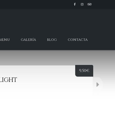
 MENU
GALERÍA
BLOG
CONTACTA
9,50
€
LIGHT