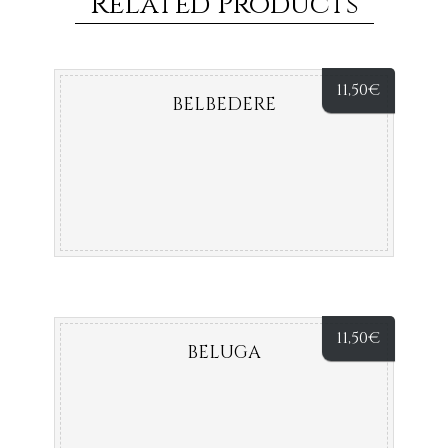
Related Products
11,50
€
BELBEDERE
11,50
€
BELUGA