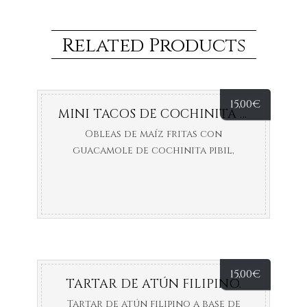
Related Products
15,00
€
MINI TACOS DE COCHINITA PIBIL X 4
Obleas de maíz fritas con
guacamole de cochinita pibil,
polvoreada con tajin, cebolla
encurtida y salsa Cheddar.
Servicio de 4 unidades.
15,00
€
TARTAR DE ATÚN FILIPINO.
Tartar de atún filipino a base de