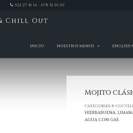
922 27 41 16 - 678 52 01 69
& Chill Out
t
INICIO
NUESTROS MENÚS
ENGLISH
Mojito clási
CATEGORIES:
8. COCTEL
HIERBABUENA, LIMAN
AGUA CON GAS.