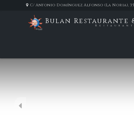
C/ Antonio Domínguez Alfonso (La Noria), 35
Bulan Restaurante 
Restauran