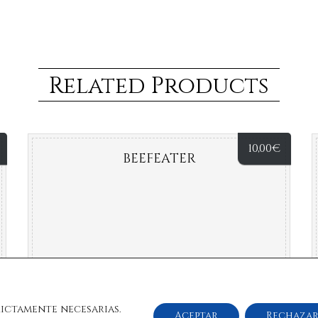
Related Products
10,00
€
BEEFEATER
rictamente necesarias.
Aceptar
Rechaza