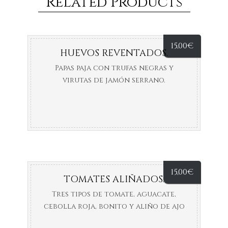
Related Products
15,00
€
HUEVOS REVENTADOS.
Papas paja con trufas negras y
virutas de jamón serrano.
15,00
€
TOMATES ALIÑADOS.
Tres tipos de tomate, aguacate,
cebolla roja, bonito y aliño de ajo
frito.