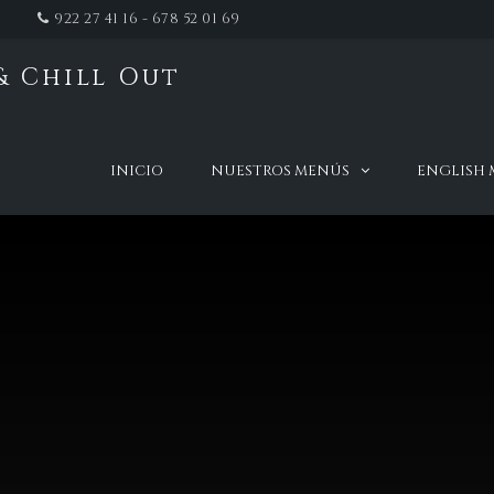
922 27 41 16 - 678 52 01 69
& Chill Out
t
INICIO
NUESTROS MENÚS
ENGLISH