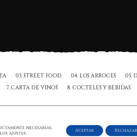
RTA
03. STREET FOOD
04. LOS ARROCES
05.
7. CARTA DE VINOS
8. COCTELES Y BEBIDAS
VIÑATIGO(Seco)
27,50
€
rictamente necesarias.
Aceptar
Rechaza
os ajustes.