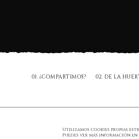
01. ¿COMPARTIMOS?
02. DE LA HUE
RUBICÓN(Seco)
D.O.P. Lanzarote.
Malvasía seco
.
Utilizamos cookies propias est
Puedes ver más información en l