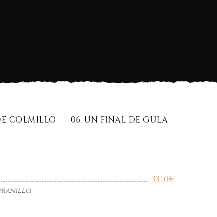
 DE COLMILLO
06. UN FINAL DE GULA
33,10
€
pranillo.