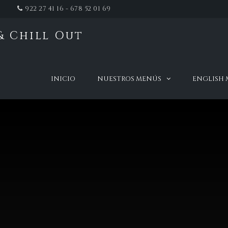
922 27 41 16 - 678 52 01 69
& Chill Out
t
INICIO
NUESTROS MENÚS
ENGLISH