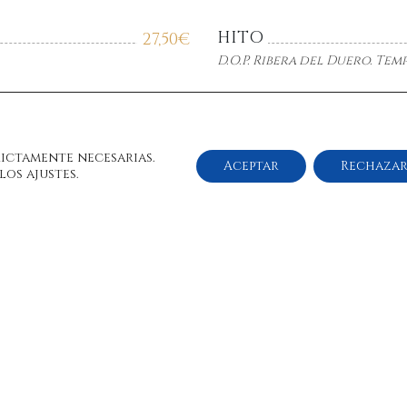
HITO
27,50
€
D.O.P. Ribera del Duero. Tem
COMENGE ORIGEN
24,00
€
D.O.P. Ribera del Duero. Tem
rictamente necesarias.
Aceptar
Rechaza
os ajustes.
CELESTE CRIANZA
22,50
€
D.O.P. Ribera del Duero. Tint
22,00
€