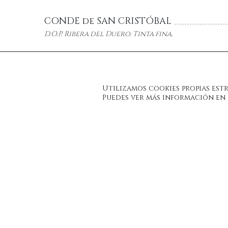
CONDE de SAN CRISTÓBAL
D.O.P. Ribera del Duero. Tinta fina.
QUINTA MILÚ
D.O.P. Ribera del Duero. Tempranillo
Utilizamos cookies propias est
Puedes ver más información en l
COMENGE BIBERUS
D.O.P. Ribera del Duero. Tempranillo.
CELESTE ROBLE
D.O.P. Ribera del Duero. Tinta fina.