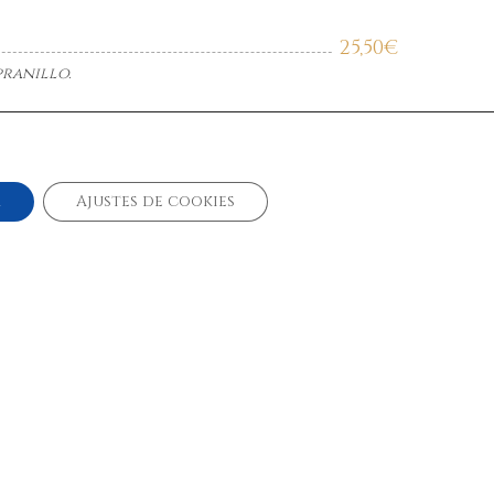
25,50
€
pranillo.
28,20
€
pranillo.
r
Ajustes de cookies
25,80
€
a fina.