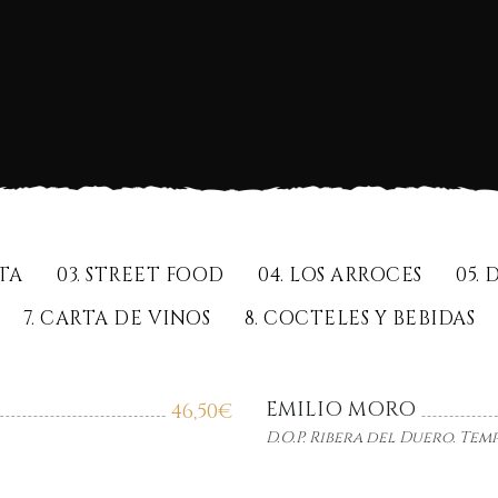
RTA
03. STREET FOOD
04. LOS ARROCES
05.
7. CARTA DE VINOS
8. COCTELES Y BEBIDAS
EMILIO MORO
46,50
€
D.O.P. Ribera del Duero. Tem