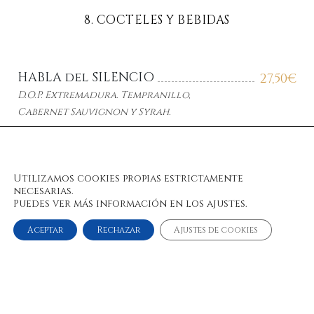
8. COCTELES Y BEBIDAS
HABLA del SILENCIO
27,50
€
D.O.P. Extremadura. Tempranillo,
Cabernet Sauvignon y Syrah.
HACIENDA ZORITA. Reserve
26,50
€
Utilizamos cookies propias estrictamente
D.O. Arribes del Duero. Syrah.
necesarias.
Puedes ver más información en los ajustes.
Aceptar
Rechazar
Ajustes de cookies