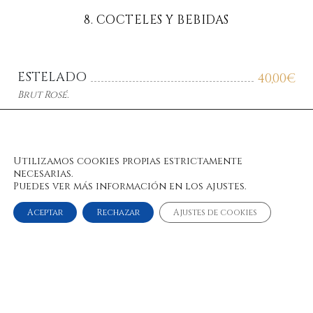
8. COCTELES Y BEBIDAS
ESTELADO
40,00
€
Brut
Rosé.
AGUSTÍ TORELLÓ
30,00
€
Utilizamos cookies propias estrictamente
Brut
Reserve Ecológico.
necesarias.
Puedes ver más información en los ajustes.
Aceptar
Rechazar
Ajustes de cookies