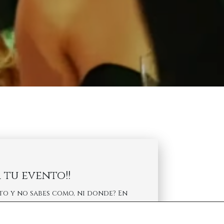
 tu evento!!
to y no sabes como, ni donde? En
mos y llevamos a cabo tu evento en
o tienes que ponerte en contacto…